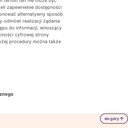
ym termin ten nie może być
żeli zapewnienie dostępności
ponować alternatywny sposób
y odmówi realizacji żądania
ępu do informacji, wnoszący
ności cyfrowej strony
wyżej procedury można także
cznego
do góry