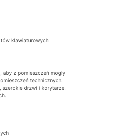
ótów klawiaturowych
k, aby z pomieszczeń mogły
pomieszczeń technicznych.
szerokie drzwi i korytarze,
ch.
wych