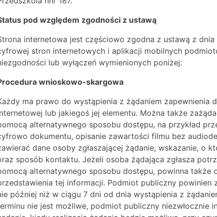
Przedszkola nnr 187.
Status pod względem zgodności z ustawą
Strona internetowa jest częściowo zgodna z ustawą z dnia 
cyfrowej stron internetowych i aplikacji mobilnych podmi
niezgodności lub wyłączeń wymienionych poniżej:
Procedura wnioskowo-skargowa
Każdy ma prawo do wystąpienia z żądaniem zapewnienia d
internetowej lub jakiegoś jej elementu. Można także zażąda
pomocą alternatywnego sposobu dostępu, na przykład prz
cyfrowo dokumentu, opisanie zawartości filmu bez audiode
zawierać dane osoby zgłaszającej żądanie, wskazanie, o kt
oraz sposób kontaktu. Jeżeli osoba żądająca zgłasza potrz
pomocą alternatywnego sposobu dostępu, powinna także ok
przedstawienia tej informacji. Podmiot publiczny powinien 
nie później niż w ciągu 7 dni od dnia wystąpienia z żądani
terminu nie jest możliwe, podmiot publiczny niezwłocznie