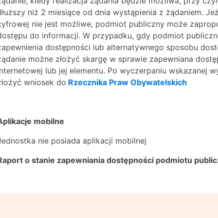
żądanie, kiedy realizacja żądania będzie możliwa, przy cz
dłuższy niż 2 miesiące od dnia wystąpienia z żądaniem. Je
cyfrowej nie jest możliwe, podmiot publiczny może zapro
dostępu do informacji. W przypadku, gdy podmiot publiczn
zapewnienia dostępności lub alternatywnego sposobu dost
żądanie możne złożyć skargę w sprawie zapewniana dostęp
internetowej lub jej elementu. Po wyczerpaniu wskazanej 
złożyć wniosek do
Rzecznika Praw Obywatelskich
Aplikacje mobilne
Jednostka nie posiada aplikacji mobilnej
Raport o stanie zapewniania dostępności podmiotu publi