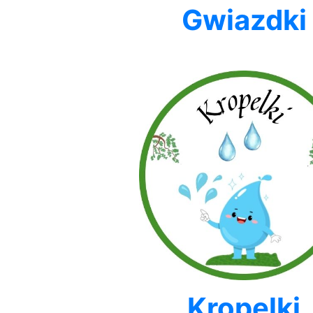
Gwiazdki
Kropelki